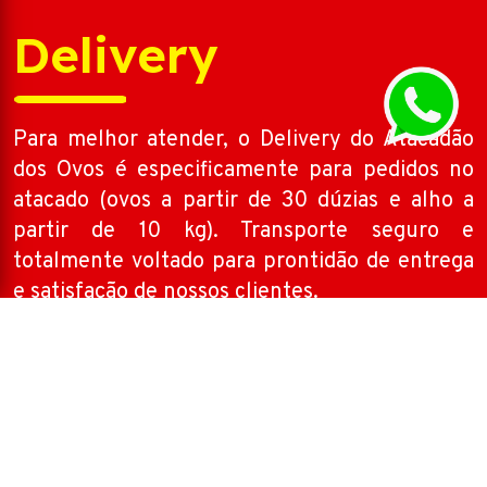
Delivery
Para melhor atender, o Delivery do Atacadão
dos Ovos é especificamente para pedidos no
atacado (ovos a partir de 30 dúzias e alho a
partir de 10 kg). Transporte seguro e
totalmente voltado para prontidão de entrega
e satisfação de nossos clientes.